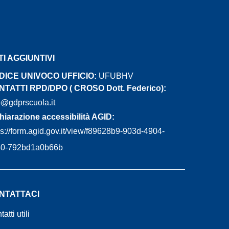
TI AGGIUNTIVI
DICE UNIVOCO UFFICIO:
UFUBHV
TATTI RPD/DPO ( CROSO Dott. Federico):
@gdprscuola.it
hiarazione accessibilità AGID:
ps://form.agid.gov.it/view/f89628b9-903d-4904-
50-792bd1a0b66b
NTATTACI
atti utili