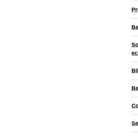
Pr
Ba
So
ec
Bi
Be
Co
Se