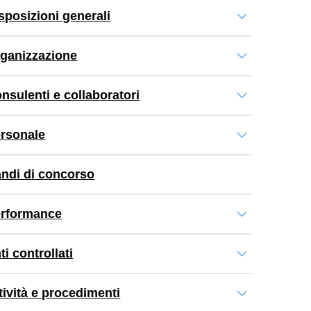
sposizioni generali
ganizzazione
nsulenti e collaboratori
rsonale
ndi di concorso
rformance
ti controllati
tività e procedimenti