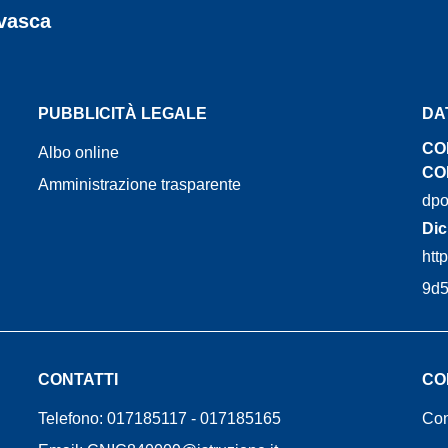
rvasca
PUBBLICITÀ LEGALE
DA
CO
Albo online
CON
Amministrazione trasparente
dpo
Dic
htt
9d
CONTATTI
CO
Telefono: 017185117 - 017185165
Cont