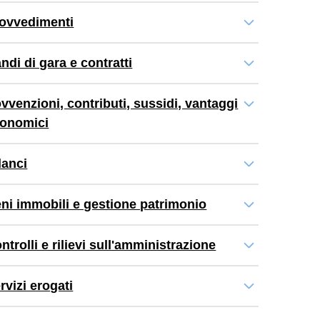
ovvedimenti
ndi di gara e contratti
vvenzioni, contributi, sussidi, vantaggi
onomici
lanci
ni immobili e gestione patrimonio
ntrolli e rilievi sull'amministrazione
rvizi erogati