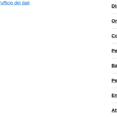
ufficio dei dati
Di
Or
Co
Pe
Ba
Pe
En
At