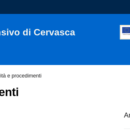
nsivo di Cervasca
vità e procedimenti
enti
A