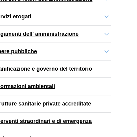
rvizi erogati
gamenti dell' amministrazione
ere pubbliche
anificazione e governo del territorio
formazioni ambientali
rutture sanitarie private accreditate
terventi straordinari e di emergenza