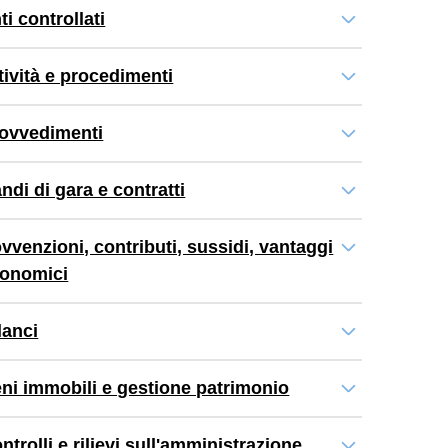
ti controllati
tività e procedimenti
ovvedimenti
ndi di gara e contratti
vvenzioni, contributi, sussidi, vantaggi
onomici
lanci
ni immobili e gestione patrimonio
ntrolli e rilievi sull'amministrazione