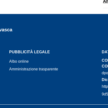
Al
rvasca
PUBBLICITÀ LEGALE
DA
CO
Albo online
CON
Amministrazione trasparente
dpo
Dic
htt
9d