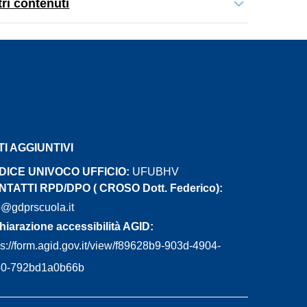
tri contenuti
TI AGGIUNTIVI
DICE UNIVOCO UFFICIO:
UFUBHV
TATTI RPD/DPO ( CROSO Dott. Federico):
@gdprscuola.it
hiarazione accessibilità AGID:
ps://form.agid.gov.it/view/f89628b9-903d-4904-
50-792bd1a0b66b