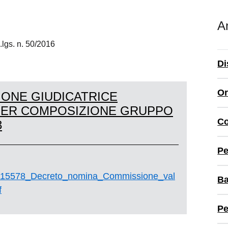
A
 d.lgs. n. 50/2016
Di
Or
ONE GIUDICATRICE
PER COMPOSIZIONE GRUPPO
Co
3
Pe
5578_Decreto_nomina_Commissione_val
Ba
f
Pe