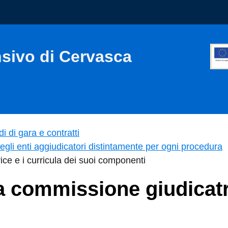
nsivo di Cervasca
i di gara e contratti
degli enti aggiudicatori distintamente per ogni procedura
ce e i curricula dei suoi componenti
 commissione giudicatric