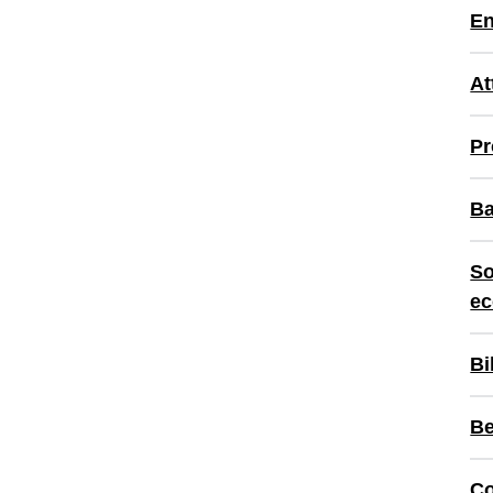
En
At
Pr
Ba
So
ec
Bi
Be
Co