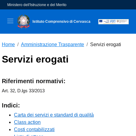
Ministero dell'Istruzione e del Merito
Istituto Comprensivo di Cervasca
seconda riga dell'intestazione
Home
Amministrazione Trasparente
Servizi erogati
Servizi erogati
Riferimenti normativi:
Art. 32, D.lgs 33/2013
Indici:
Carta dei servizi e standard di qualità
Class action
Costi contabilizzati